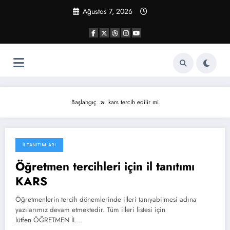
İçeriğe
Ağustos 7, 2026
atla
Başlangıç
kars tercih edilir mi
İL TANITIMLARI
Ağustos 22, 2020
Öğretmen tercihleri için il tanıtımı
KARS
Öğretmenlerin tercih dönemlerinde illeri tanıyabilmesi adına
yazılarımız devam etmektedir. Tüm illeri listesi için
lütfen ÖĞRETMEN İL…