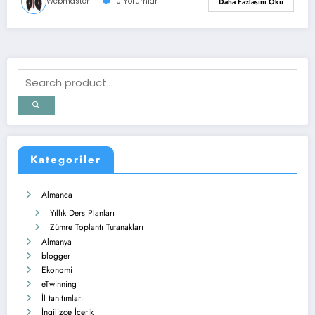
Webmaster
0 Yorumlar
Daha Fazlasını Oku
Kategoriler
Almanca
Yıllık Ders Planları
Zümre Toplantı Tutanakları
Almanya
blogger
Ekonomi
eTwinning
İl tanıtımları
İngilizce İçerik