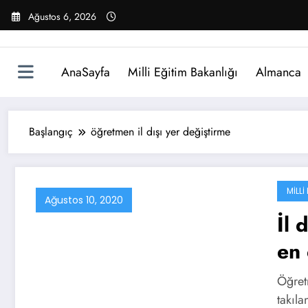
İçeriğe
Ağustos 6, 2026
atla
AnaSayfa
Milli Eğitim Bakanlığı
Almanca
Başlangıç
öğretmen il dışı yer değiştirme
MILLI
Ağustos 10, 2020
İl 
en 
Öğretm
takıla