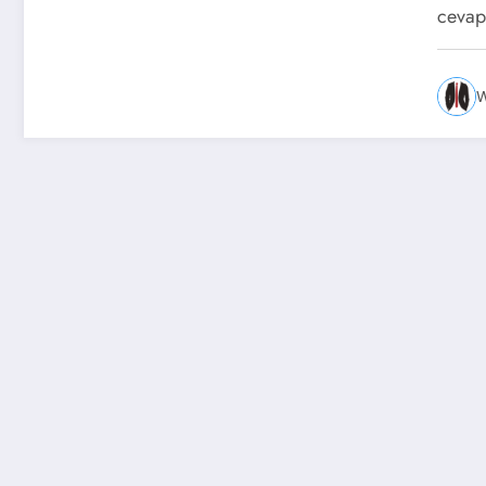
cevap
W