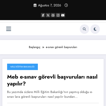
İçeriğe
Ağustos 7, 2026
atla
Başlangıç
e-sınav görevli başvuruları
MILLI EĞITIM BAKANLIĞI
Kasım 8, 2020
Meb e-sınav görevli başvuruları nasıl
yapılır?
Bu yazımda sizlere Milli Eğitim Bakanlığı'nın yapmış olduğu e-
sınav lara görevli başvuruları nasıl yapılır bundan…